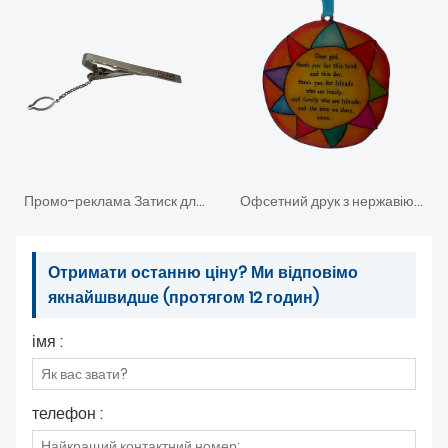
Промо-реклама Затиск для краватки з ланцюгом
Офсетний друк з нержавіючої сталі. Різдвяна прикраса
Отримати останню ціну? Ми відповімо
якнайшвидше (протягом 12 годин)
імя :
телефон :