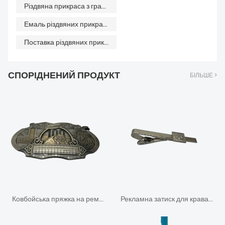
Різдвяна прикраса з гравованою емаллю
Емаль різдвяних прикрас gōngchǎng 28 / 5000 Емаль різдвяних прикрас Фабрика
Поставка різдвяних прикрас для святкових прикрас
СПОРІДНЕНИЙ ПРОДУКТ
БІЛЬШЕ >
Ковбойська пряжка на ремені з антикварним покриттям із цинкового сплаву
Рекламна затиск для краватки