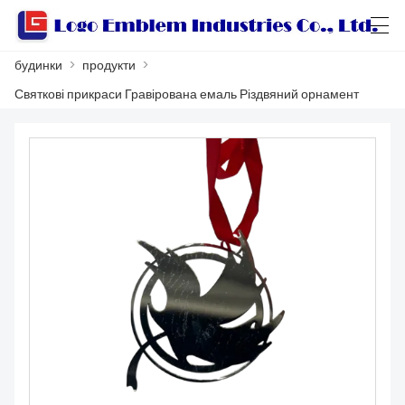
будинки
>
продукти
>
العربية
বাংলা ভাষার
Български
Català
Святкові прикраси Гравірована емаль Різдвяний орнамент
БУДИНКИ
ПРОДУКТИ
МАЙСТЕРНЯ
ПРО НАС
ЗВЯЖІТЬСЯ З НАМИ
КАТАЛОГ ПРОДУКЦІЇ