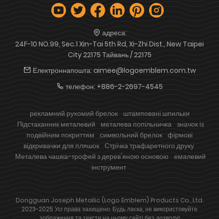
адреса:
24F-10 NO.99, Sec.1 Xin-Tai 5th Rd, Xi-Zhi Dist., New Taipei
City 22175 Тайвань / 22175
Електроннапошта:
aimee@logoemblem.com.tw
телефон:
+886-2-2697-4545
рекламний рухомий брелок
штамповані шпильки
Підстаканник металевий
металева попільничка
значок із
подвійним покриттям
символьний брелок
фірмові
відкривачки для пляшок
Стрічка трафаретного друку
Металева чашка-трофей з дерев'яною основою
емалевий
інструмент
Dongguan Joseph Metallic (Logo Emblem) Products Co., Ltd.
2023-2025 Усі права захищено. Будь ласка, не використовуйте
зображення та тексти на цьому сайті без дозволу!