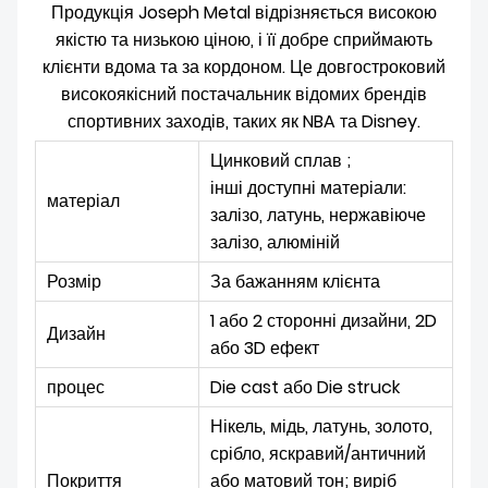
Продукція Joseph Metal відрізняється високою
якістю та низькою ціною, і її добре сприймають
клієнти вдома та за кордоном. Це довгостроковий
високоякісний постачальник відомих брендів
спортивних заходів, таких як NBA та Disney.
Цинковий сплав ;
інші доступні матеріали:
матеріал
залізо, латунь, нержавіюче
залізо, алюміній
Розмір
За бажанням клієнта
1 або 2 сторонні дизайни, 2D
Дизайн
або 3D ефект
процес
Die cast або Die struck
Нікель, мідь, латунь, золото,
срібло, яскравий/античний
Покриття
або матовий тон; виріб