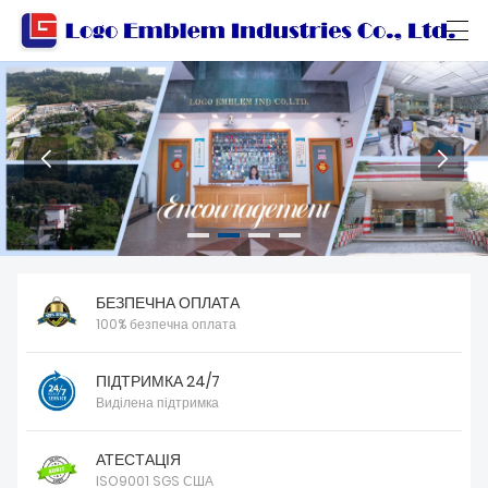
العربية
বাংলা ভাষার
Български
Català
БУДИНКИ
ПРОДУКТИ
БЕЗПЕЧНА ОПЛАТА
МАЙСТЕРНЯ
100% безпечна оплата
ПРО НАС
ПІДТРИМКА 24/7
ЗВЯЖІТЬСЯ З НАМИ
Виділена підтримка
КАТАЛОГ ПРОДУКЦІЇ
АТЕСТАЦІЯ
ISO9001 SGS США