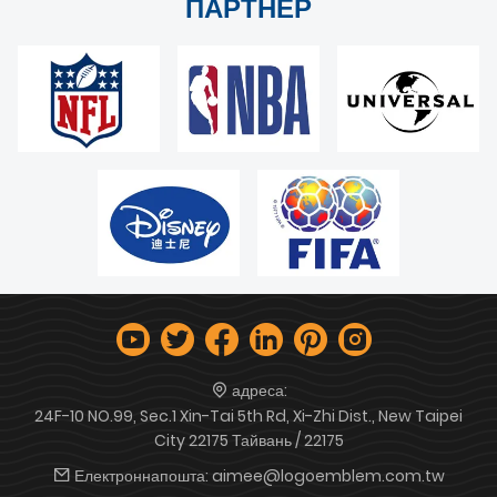
ПАРТНЕР
адреса:
24F-10 NO.99, Sec.1 Xin-Tai 5th Rd, Xi-Zhi Dist., New Taipei
City 22175 Тайвань / 22175
Електроннапошта:
aimee@logoemblem.com.tw