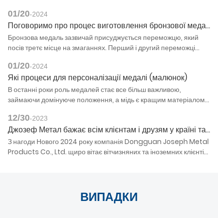
01/20
-2024
Поговоримо про процес виготовлення бронзової медалі (фото)
Бронзова медаль зазвичай присуджується переможцю, який
посів третє місце на змаганнях. Перший і другий переможці
змагань зазвичай отримують золоті і срібні медалі відповідно.
01/20
-2024
Кажуть, що цю практику започаткував єврейський цар.
Які процеси для персоналізації медалі (малюнок)
В останні роки роль медалей стає все більш важливою,
займаючи домінуюче положення, а мідь є кращим матеріалом
для виготовлення медалей. Зовнішній вигляд виготовлених
12/30
-2023
металевих медалей також дуже гарний. Цей металевий
Джозеф Метал бажає всім клієнтам і друзям у країні та за кордоном: щасливого Нового року, здоров'я та безпеки, сімейного щастя та всього найкращого! (картина)
матеріал відносно м'який. Процес налаштування медалі – це
що? Давайте дізнаємось про це більше з редактором Joseph
З нагоди Нового 2024 року компанія Dongguan Joseph Metal
Metal.
Products Co., Ltd. щиро вітає вітчизняних та іноземних клієнтів і
друзів із усіх верств суспільства: щасливого Нового року,
успішної кар’єри та щасливого життя. Хай щастя завжди
супроводжує і щастя вічне! Бажаю Вам успіхів у кар’єрі, достатку
матеріальних ресурсів, міцного здоров’я, миру та щастя! Нехай
ВИПАДКИ
у новому році вас супроводжують гарні краєвиди і щастя в
дорозі.