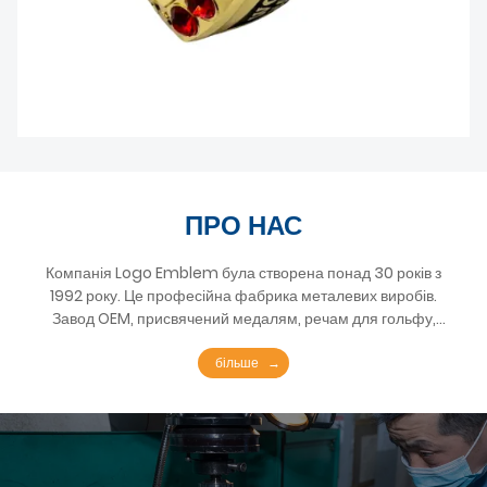
ПРО НАС
Компанія Logo Emblem була створена понад 30 років з
1992 року. Це професійна фабрика металевих виробів.
Завод OEM, присвячений медалям, речам для гольфу,
канцтоварам, туристичним сувенірам. Logo Emblem
Industries Co. Ltd. займається розробкою, виробництвом
більше
та експортом спортивних медалей зі сплаву цинку. Ми
виготовляємо медалі марафонських забігів, які
проводяться у великих містах по всьому світу для наших
клієнтів, особливо для клієнтів у США та країнах Європи.
Компанія Logo Emblem Industries Co. Ltd. розташована