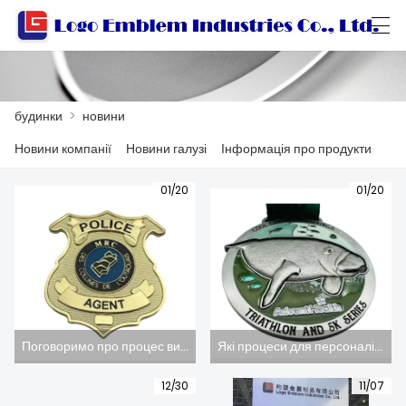
العربية
বাংলা ভাষার
Български
Català
будинки
>
новини
Новини компанії
Новини галузі
Інформація про продукти
БУДИНКИ
01/20
01/20
ПРОДУКТИ
МАЙСТЕРНЯ
ПРО НАС
ЗВЯЖІТЬСЯ З НАМИ
Поговоримо про процес виготовлення бронзової медалі (фото)
Які процеси для персоналізації медалі (малюнок)
КАТАЛОГ ПРОДУКЦІЇ
12/30
11/07