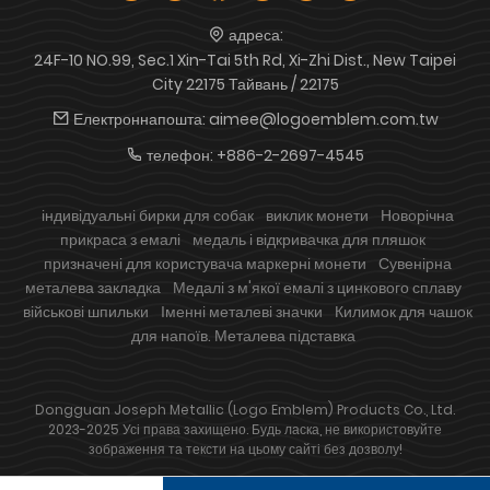
адреса:
24F-10 NO.99, Sec.1 Xin-Tai 5th Rd, Xi-Zhi Dist., New Taipei
City 22175 Тайвань / 22175
Електроннапошта:
aimee@logoemblem.com.tw
телефон:
+886-2-2697-4545
індивідуальні бирки для собак
виклик монети
Новорічна
прикраса з емалі
медаль і відкривачка для пляшок
призначені для користувача маркерні монети
Сувенірна
металева закладка
Медалі з м'якої емалі з цинкового сплаву
військові шпильки
Іменні металеві значки
Килимок для чашок
для напоїв. Металева підставка
Dongguan Joseph Metallic (Logo Emblem) Products Co., Ltd.
2023-2025 Усі права захищено. Будь ласка, не використовуйте
зображення та тексти на цьому сайті без дозволу!