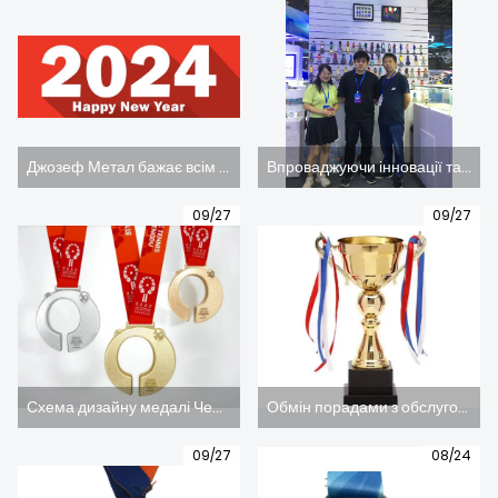
НОВИНИ
Джозеф Метал бажає всім клієнтам і друзям у країні та за кордоном: щасливого Нового року, здоров'я та безпеки, сімейного щастя та всього найкращого! (картина)
Впроваджуючи інновації та розвиваючись, щоб стати лідером у майбутньому, компанія Joseph Metal Products Co., Ltd. взяла участь у 14-й виставці Dongguan Taiwan Famous Products Expo у 2023 році.
09/27
09/27
Схема дизайну медалі Чемпіонату світу з настільного тенісу в Ченду (малюнок)
Обмін порадами з обслуговування металевих трофеїв (зображення)
09/27
08/24