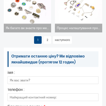
Як багато ви знаєте про металеві значки?
Процес налаштування продукту Joseph Metallic (емблема логотипу).
1
2
наступного
Отримати останню ціну? Ми відповімо
якнайшвидше (протягом 12 годин)
імя :
телефон :