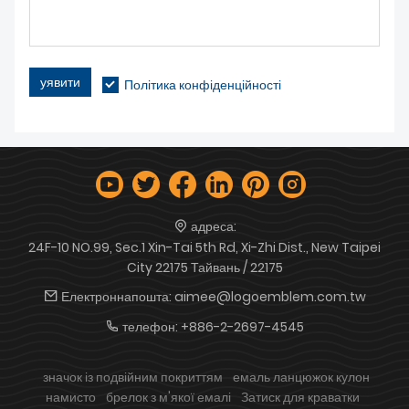
уявити
Політика конфіденційності
адреса:
24F-10 NO.99, Sec.1 Xin-Tai 5th Rd, Xi-Zhi Dist., New Taipei
City 22175 Тайвань / 22175
Електроннапошта:
aimee@logoemblem.com.tw
телефон:
+886-2-2697-4545
значок із подвійним покриттям
емаль ланцюжок кулон
намисто
брелок з м'якої емалі
Затиск для краватки