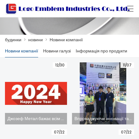
العربية
বাংলা ভাষার
Български
Català
будинки
>
новини
>
Новини компанії
Новини компанії
Новини галузі
Інформація про продукти
БУДИНКИ
12/30
11/07
ПРОДУКТИ
МАЙСТЕРНЯ
ПРО НАС
ЗВЯЖІТЬСЯ З НАМИ
Джозеф Метал бажає всім клієнтам і друзям у країні та за кордоном: щасливого Нового року, здоров'я та безпеки, сімейного щастя та всього найкращого! (картина)
Впроваджуючи інновації та розвиваючись, щоб стати лідером у майбутньому, компанія Joseph Metal Products Co., Ltd. взяла участь у 14-й виставці Dongguan Taiwan Famous Products Expo у 2023 році.
КАТАЛОГ ПРОДУКЦІЇ
07/22
07/22